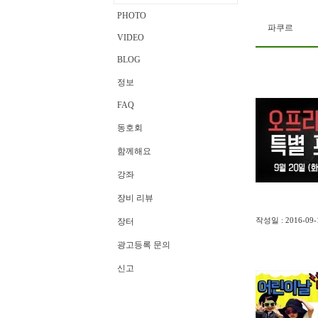
PHOTO
파쿠르
VIDEO
BLOG
정보
FAQ
동호회
함께해요
강좌
장비 리뷰
장터
작성일 : 2016-09-1
광고등록 문의
신고