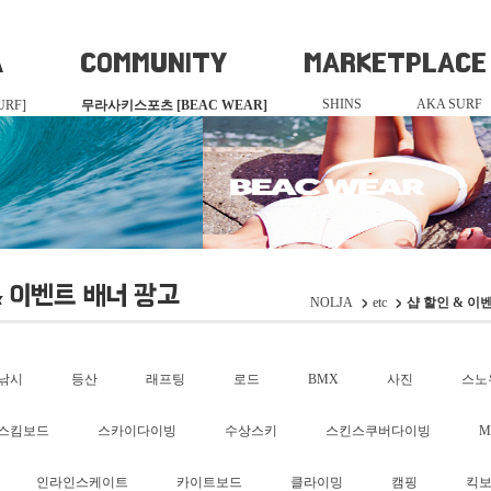
A
COMMUNITY
MARKETPLACE
SHINS
AKA SURF
RF]
무라사키스포츠 [BEAC WEAR]
& 이벤트 배너 광고
NOLJA
etc
샵 할인 & 이
낚시
등산
래프팅
로드
BMX
사진
스노
스킴보드
스카이다이빙
수상스키
스킨스쿠버다이빙
M
인라인스케이트
카이트보드
클라이밍
캠핑
킥