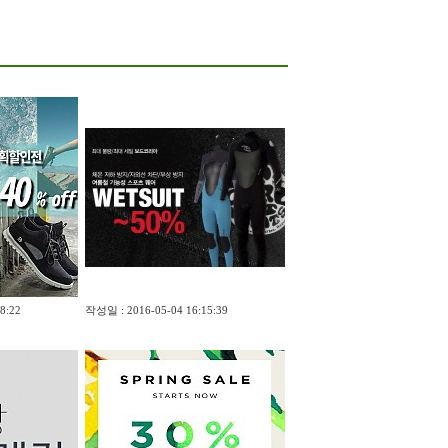
5
11
2
11
개인선불폰유심매
6
입문의
6
11
8:22
작성일 : 2016-05-04 16:15:39