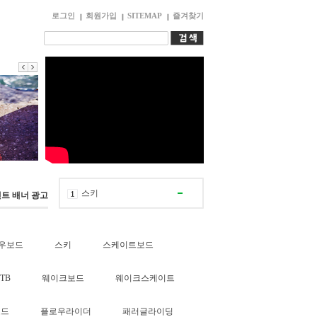
로그인
회원가입
SITEMAP
즐겨찾기
스키
벤트 배너 광고
스키장
내구제시세리스트
1
우보드
스키
스케이트보드
내구제소액20만원
1
TB
웨이크보드
가전내구제방법
웨이크스케이트
2
내구제소액10만원
2
보드
플로우라이더
패러글라이딩